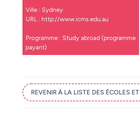
Ville : Sydney
URL :
http://www.icms.edu.au
Programme : Study abroad (programme
payant)
REVENIR À LA LISTE DES ÉCOLES E