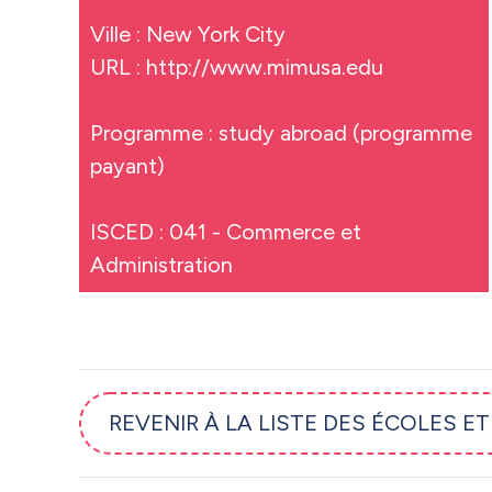
Ville : New York City
URL :
http://www.mimusa.edu
Programme : study abroad (programme
payant)
ISCED : 041 - Commerce et
Administration
REVENIR À LA LISTE DES ÉCOLES E