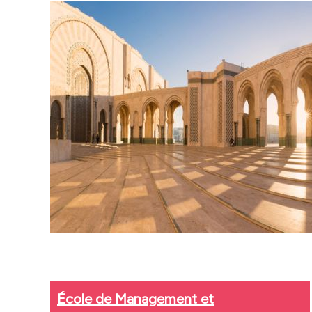
É
c
ole de Management et