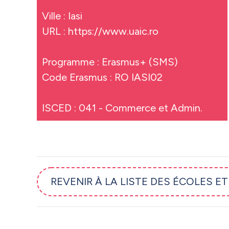
Ville : Iasi
URL :
https://www.uaic.ro
Programme : Erasmus+ (SMS)
Code Erasmus : RO IASI02
ISCED : 041 - Commerce et Admin.
REVENIR À LA LISTE DES ÉCOLES E